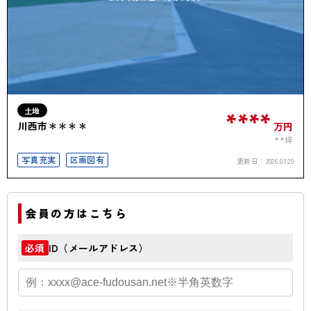
土地
****
川西市＊＊＊＊
万円
**坪
写真充実
区画図有
更新日：
2026.07.29
会員の方はこちら
ID（メールアドレス）
必須