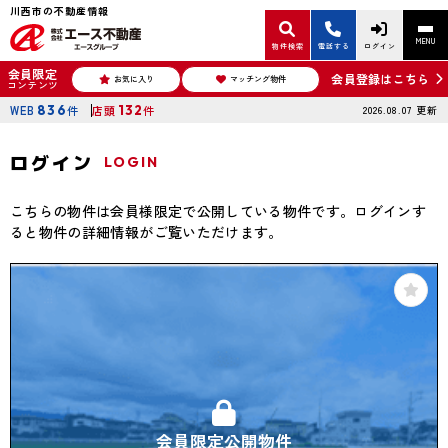
川西市の不動産情報
MENU
物件検索
電話する
ログイン
会員限定
会員登録はこちら
お気に入り
マッチング物件
コンテンツ
WEB
836
件
店頭
132
件
2026.08.07
更新
ログイン
LOGIN
こちらの物件は会員様限定で公開している物件です。ログインす
ると物件の詳細情報がご覧いただけます。
会員限定公開物件