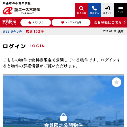
川西市の不動産情報
MENU
物件検索
電話する
ログイン
会員限定
会員登録はこちら
お気に入り
マッチング物件
コンテンツ
WEB
845
件
店頭
132
件
2026.08.08
更新
ログイン
LOGIN
こちらの物件は会員様限定で公開している物件です。ログインす
ると物件の詳細情報がご覧いただけます。
会員限定公開物件