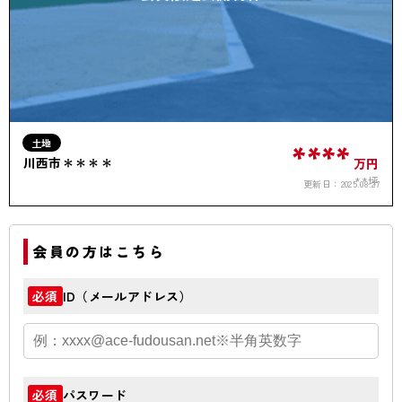
土地
****
川西市＊＊＊＊
万円
**坪
更新日：
2025.08.27
会員の方はこちら
ID（メールアドレス）
必須
パスワード
必須