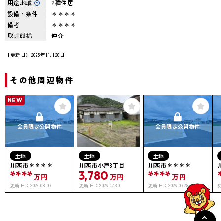
用途地域
2種住居
設備・条件
＊＊＊＊
備考
＊＊＊＊
取引態様
仲介
【更新日】2025年11月20日
その他周辺物件
NEW
会員限定公開物件
会員限定公開物件
土地
土地
土地
川西市＊＊＊＊
川西市小戸3丁目
川西市＊＊＊＊
****
3,780
****
万円
万円
万円
更新日：
2026.08.07
更新日：
2026.07.30
更新日：
2026.07.28