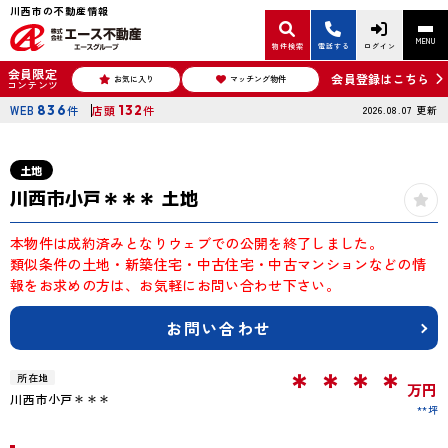
川西市の不動産情報
MENU
物件検索
電話する
ログイン
会員限定
会員登録はこちら
お気に入り
マッチング物件
コンテンツ
WEB
836
件
店頭
132
件
2026.08.07
更新
土地
川西市小戸＊＊＊ 土地
本物件は成約済みとなりウェブでの公開を終了しました。
類似条件の土地・新築住宅・中古住宅・中古マンションなどの情
報をお求めの方は、お気軽にお問い合わせ下さい。
お問い合わせ
＊＊＊＊
所在地
万円
川西市小戸＊＊＊
**坪