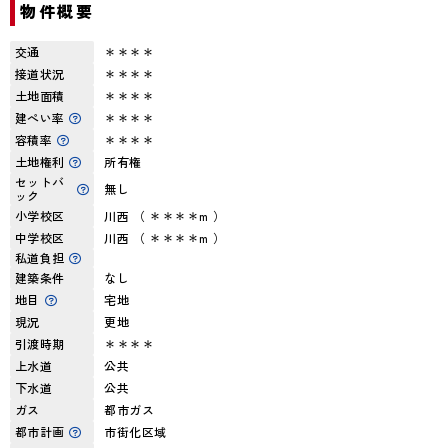
物件概要
交通
＊＊＊＊
接道状況
＊＊＊＊
土地面積
＊＊＊＊
建ぺい率
＊＊＊＊
容積率
＊＊＊＊
土地権利
所有権
セットバ
無し
ック
小学校区
川西 （ ＊＊＊＊m ）
中学校区
川西 （ ＊＊＊＊m ）
私道負担
建築条件
なし
地目
宅地
現況
更地
引渡時期
＊＊＊＊
上水道
公共
下水道
公共
ガス
都市ガス
都市計画
市街化区域