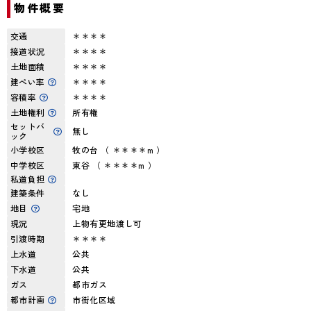
物件概要
交通
＊＊＊＊
接道状況
＊＊＊＊
土地面積
＊＊＊＊
建ぺい率
＊＊＊＊
容積率
＊＊＊＊
土地権利
所有権
セットバ
無し
ック
小学校区
牧の台 （ ＊＊＊＊m ）
中学校区
東谷 （ ＊＊＊＊m ）
私道負担
建築条件
なし
地目
宅地
現況
上物有更地渡し可
引渡時期
＊＊＊＊
上水道
公共
下水道
公共
ガス
都市ガス
都市計画
市街化区域