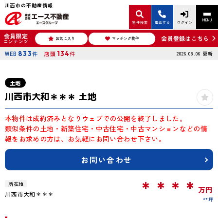
川西市の不動産情報
MENU
物件検索
電話する
ログイン
会員限定
会員登録はこちら
お気に入り
マッチング物件
コンテンツ
WEB
833
件
店頭
134
件
2026.08.06
更新
土地
川西市大和＊＊＊ 土地
本物件は成約済みとなりウェブでの公開を終了しました。
類似条件の土地・新築住宅・中古住宅・中古マンションなどの情
報をお求めの方は、お気軽にお問い合わせ下さい。
お問い合わせ
＊＊＊＊
所在地
万円
川西市大和＊＊＊
**坪