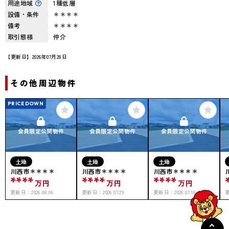
用途地域
1種低層
設備・条件
＊＊＊＊
備考
＊＊＊＊
取引態様
仲介
【更新日】2026年07月28日
その他周辺物件
PRICEDOWN
会員限定公開物件
会員限定公開物件
会員限定公開物件
土地
土地
土地
川西市＊＊＊＊
川西市＊＊＊＊
川西市＊＊＊＊
****
****
****
万円
万円
万円
更新日：
2026.08.06
更新日：
2026.07.29
更新日：
2026.07.18