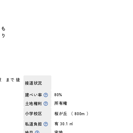
ても
あり
 まで 徒
接道状況
）
80%
建ぺい率
所有権
土地権利
桜が丘 （ 800m ）
小学校区
有 30.1 ㎡
私道負担
宅地
地目