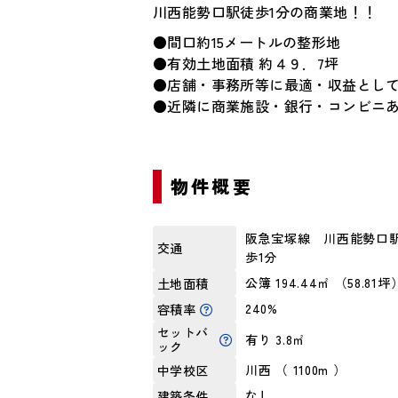
川西能勢口駅徒歩1分の商業地！！
●間口約15メートルの整形地
●有効土地面積 約４９．7坪
●店舗・事務所等に最適・収益とし
●近隣に商業施設・銀行・コンビニ
物件概要
阪急宝塚線 川西能勢口駅
交通
歩1分
公簿 194.44㎡ （58.81坪
土地面積
240%
容積率
セットバ
有り 3.8㎡
ック
川西 （ 1100m ）
中学校区
なし
建築条件