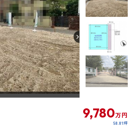
【間取り】
9,780
万円
58.81坪