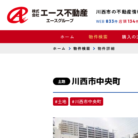
川西市の不動産情
WEB
833
店頭
134
件
ホーム
物件検索
購入の
ホーム
物件検索
物件詳細
川西市中央町
土地
#土地
#川西市中央町