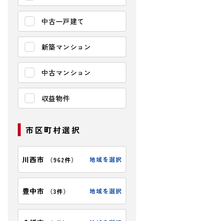
中古一戸建て
新築マンション
中古マンション
収益物件
市区町村選択
【小学校】
川西市
地域を選択
（
962件
）
桜が丘小学校ま
豊中市
地域を選択
（
3件
）