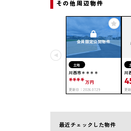
その他周辺物件
会員限定公開物件
土地
川西市＊＊＊＊
川
****
4
万円
更新日：
2026.07.29
更
最近チェックした物件