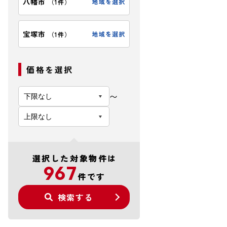
八幡市
地域を選択
（
1件
）
宝塚市
地域を選択
（
1件
）
価格を選択
〜
選択した対象物件は
967
件です
検索する