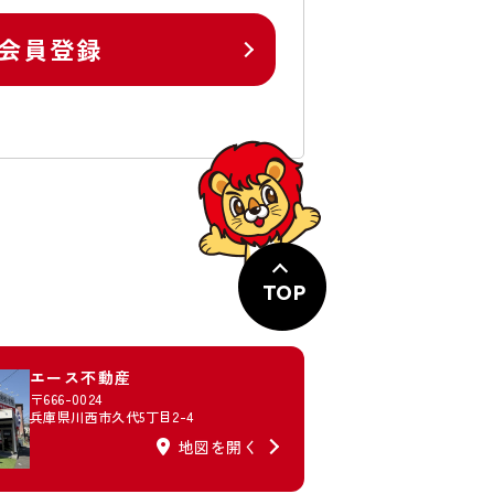
会員登録
TOP
エース不動産
〒666-0024
兵庫県川西市久代5丁目2-4
地図を開く