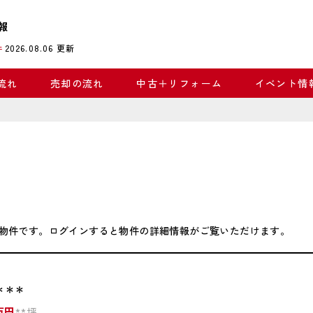
報
2026.08.06
更新
件
流れ
売却の流れ
中古＋リフォーム
イベント情
物件です。ログインすると物件の詳細情報がご覧いただけます。
＊＊＊
万円
**坪