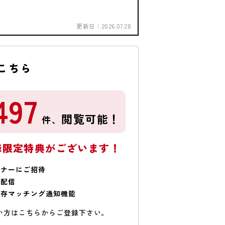
更新日：
2026.07.28
こちら
497
閲覧可能！
件、
様限定特典がございます！
ミナーにご招待
で配信
保存マッチング通知機能
い方はこちらからご登録下さい。