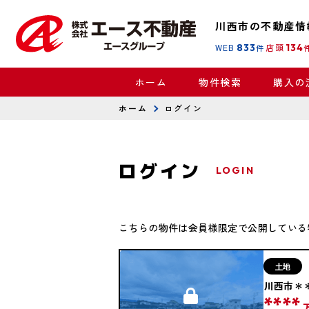
川西市の不動産情
WEB
833
店頭
134
件
ホーム
物件検索
購入の
ホーム
ログイン
ログイン
LOGIN
こちらの物件は会員様限定で公開している
土地
川西市＊
****