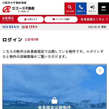
川西市の不動産情報
MENU
物件検索
電話する
ログイン
会員限定
会員登録はこちら
お気に入り
マッチング物件
コンテンツ
WEB
854
件
店頭
135
件
2026.08.09
更新
ログイン
LOGIN
こちらの物件は会員様限定で公開している物件です。ログインす
ると物件の詳細情報がご覧いただけます。
会員限定公開物件