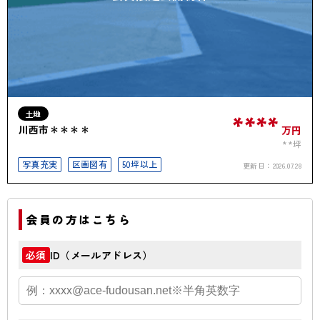
土地
****
川西市＊＊＊＊
万円
**坪
写真充実
区画図有
50坪以上
更新日：
2026.07.28
会員の方はこちら
ID（メールアドレス）
必須