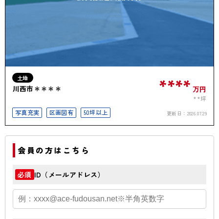
土地
****
川西市＊＊＊＊
万円
**坪
写真充実
区画図有
50坪以上
更新日：
2026.07.29
会員の方はこちら
ID（メールアドレス）
必須