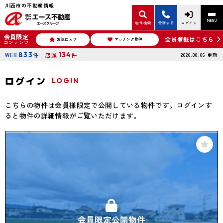
川西市の不動産情報
MENU
物件検索
電話する
ログイン
会員限定
会員登録はこちら
お気に入り
マッチング物件
コンテンツ
WEB
833
件
店頭
134
件
2026.08.06
更新
ログイン
LOGIN
こちらの物件は会員様限定で公開している物件です。ログインす
ると物件の詳細情報がご覧いただけます。
会員限定公開物件