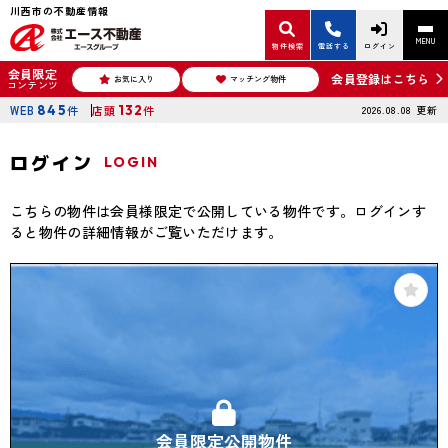
川西市の不動産情報
MENU
物件検索
電話する
ログイン
会員限定
会員登録はこちら
お気に入り
マッチング物件
コンテンツ
WEB
845
件
店頭
132
件
2026.08.08
更新
ログイン
LOGIN
こちらの物件は会員様限定で公開している物件です。ログインす
ると物件の詳細情報がご覧いただけます。
会員限定公開物件