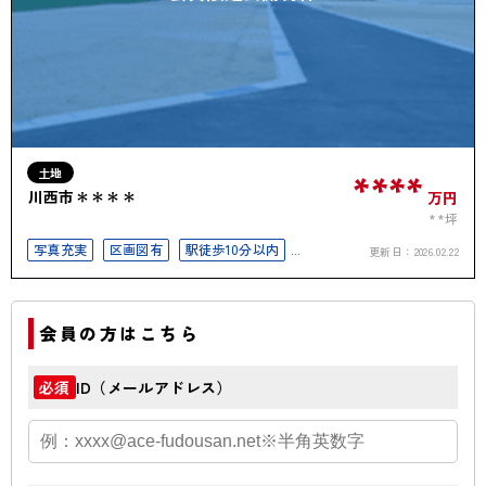
土地
****
川西市＊＊＊＊
万円
**坪
写真充実
区画図有
駅徒歩10分以内
更新日：
2026.02.22
50坪以上
会員の方はこちら
ID（メールアドレス）
必須