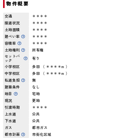
物件概要
交通
＊＊＊＊
接道状況
＊＊＊＊
土地面積
＊＊＊＊
建ぺい率
＊＊＊＊
容積率
＊＊＊＊
土地権利
所有権
セットバ
有り
ック
小学校区
多田 （ ＊＊＊＊m ）
中学校区
多田 （ ＊＊＊＊m ）
私道負担
無
建築条件
なし
地目
宅地
現況
更地
引渡時期
＊＊＊＊
上水道
公共
下水道
公共
ガス
都市ガス
都市計画
市街化区域