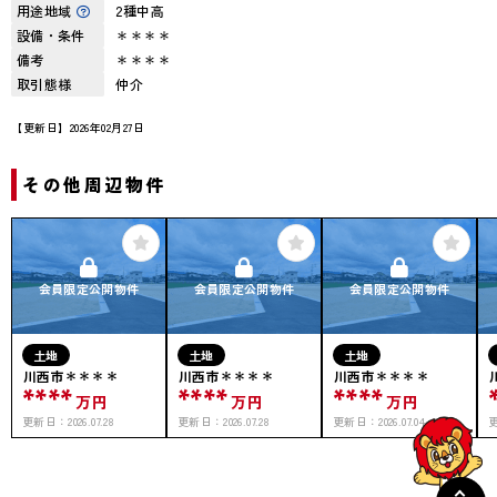
用途地域
2種中高
設備・条件
＊＊＊＊
備考
＊＊＊＊
取引態様
仲介
【更新日】2026年02月27日
その他周辺物件
会員限定公開物件
会員限定公開物件
会員限定公開物件
土地
土地
土地
川西市＊＊＊＊
川西市＊＊＊＊
川西市＊＊＊＊
****
****
****
万円
万円
万円
更新日：
2026.07.28
更新日：
2026.07.28
更新日：
2026.07.04