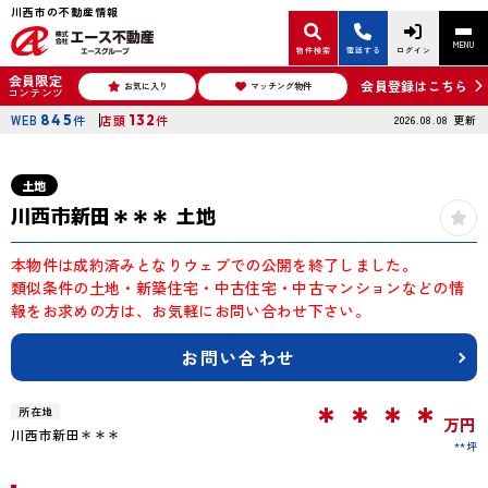
川西市の不動産情報
MENU
物件検索
電話する
ログイン
会員限定
会員登録はこちら
お気に入り
マッチング物件
コンテンツ
WEB
845
件
店頭
132
件
2026.08.08
更新
土地
川西市新田＊＊＊ 土地
本物件は成約済みとなりウェブでの公開を終了しました。
類似条件の土地・新築住宅・中古住宅・中古マンションなどの情
報をお求めの方は、お気軽にお問い合わせ下さい。
お問い合わせ
＊＊＊＊
所在地
万円
川西市新田＊＊＊
**坪