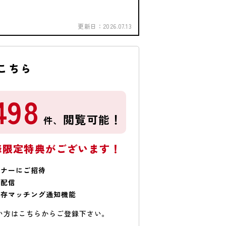
更新日：
2026.07.13
こちら
498
閲覧可能！
件、
様限定特典がございます！
ミナーにご招待
で配信
保存マッチング通知機能
い方はこちらからご登録下さい。