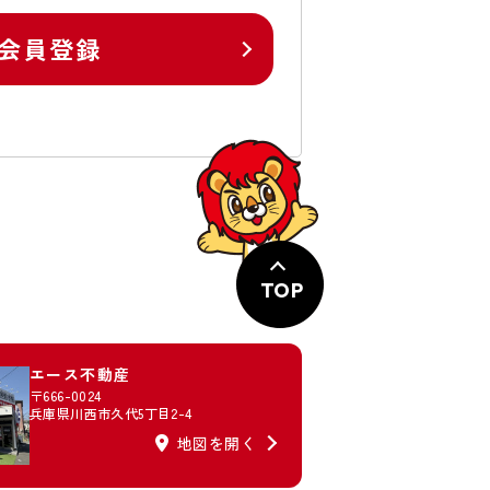
会員登録
TOP
エース不動産
〒666-0024
兵庫県川西市久代5丁目2-4
地図を開く