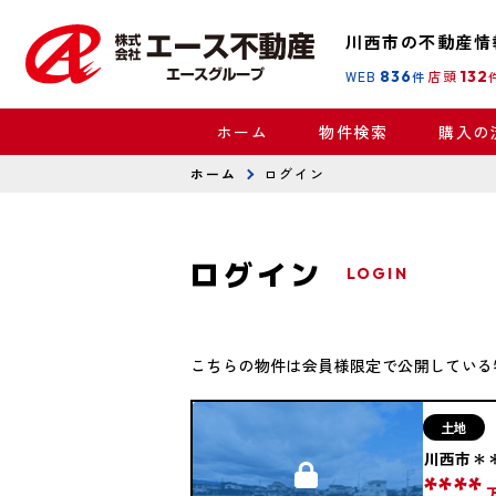
川西市の不動産情
WEB
836
店頭
132
件
ホーム
物件検索
購入の
ホーム
ログイン
ログイン
LOGIN
こちらの物件は会員様限定で公開している
土地
川西市＊
****