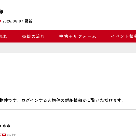
報
2026.08.07
更新
件
流れ
売却の流れ
中古＋リフォーム
イベント情
物件です。ログインすると物件の詳細情報がご覧いただけます。
＊＊＊
万円
**坪