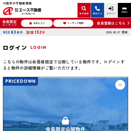
川西市の不動産情報
MENU
物件検索
電話する
ログイン
会員限定
会員登録はこちら
お気に入り
マッチング物件
コンテンツ
WEB
836
件
店頭
132
件
2026.08.07
更新
ログイン
LOGIN
こちらの物件は会員様限定で公開している物件です。ログインす
ると物件の詳細情報がご覧いただけます。
PRICEDOWN
会員限定公開物件