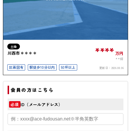
土地
****
川西市＊＊＊＊
万円
**坪
区画図有
駅徒歩10分以内
50坪以上
更新日：
2026.08.06
会員の方はこちら
ID（メールアドレス）
必須