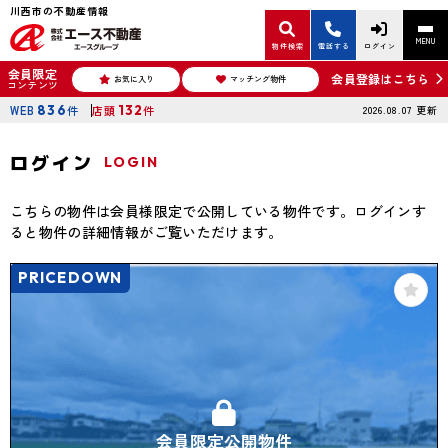
川西市の不動産情報
MENU
物件検索
電話する
ログイン
会員限定
会員登録はこちら
お気に入り
マッチング物件
コンテンツ
WEB
836
件
店頭
132
件
2026.08.07
更新
ログイン
LOGIN
こちらの物件は会員様限定で公開している物件です。ログインす
ると物件の詳細情報がご覧いただけます。
PRICEDOWN
会員限定公開物件