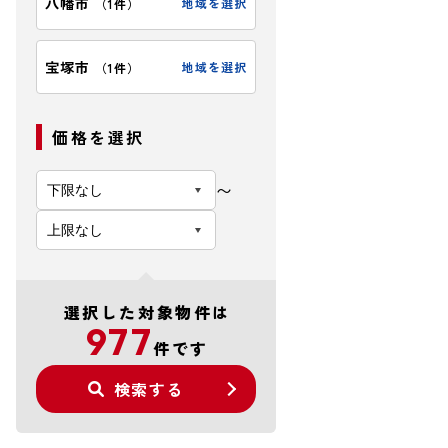
八幡市
地域を選択
（
1件
）
宝塚市
地域を選択
（
1件
）
価格を選択
〜
選択した対象物件は
977
件です
検索する