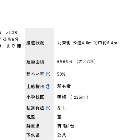
 バス9
 徒歩6分
北東側 公道4.8m 間口約6.4m
接道状況
 まで 徒
69.66㎡ （21.07坪）
建物面積
50%
建ぺい率
所有権
土地権利
明峰 （ 225m ）
小学校区
なし
私道負担
空
現況
有 軽1台
駐車場
公共
下水道