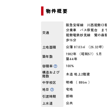
物件概要
阪急宝塚線 川西能勢口駅
分乗車 バス停鴬台 まで
交通
能勢電鉄妙見線 鶯の森駅
歩16分
公簿 87.03㎡ （26.32坪）
土地面積
1982年 （昭和57） 5月
築年数
築44年
100%
容積率
構造および
木造 地上2階建
階数
明峰 （ 886m ）
中学校区
宅地
地目
即時
引渡時期
公共
上水道