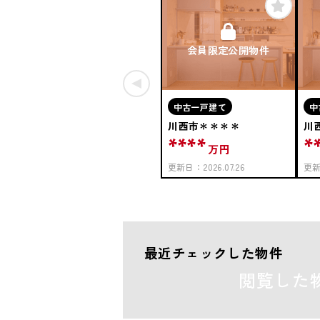
会員限定公開物件
中古一戸建て
中
川西市＊＊＊＊
川
****
*
万円
更新日：
2026.07.26
更
最近チェックした物件
閲覧した