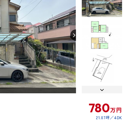
【間取り】
780
万円
21.07坪
4DK