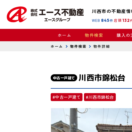
川西市の不動産情
WEB
845
店頭
132
件
ホーム
物件検索
購入の
ホーム
物件検索
物件詳細
川西市錦松台
中古一戸建て
#中古一戸建て
#川西市錦松台