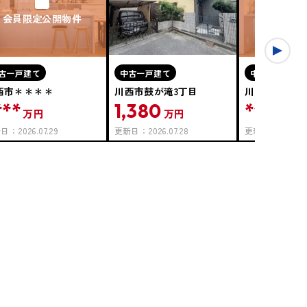
会員限定公開物件
会員限定
古一戸建て
中古一戸建て
中古一戸建て
西市＊＊＊＊
川西市鼓が滝3丁目
川西市＊＊＊
***
1,380
****
万円
万円
万円
新日：
2026.07.29
更新日：
2026.07.28
更新日：
2026.07