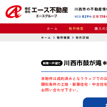
川西市の不動産情
WEB
829
店頭
138
件
ホーム
物件検索
購入の
ホーム
物件検索
物件詳細
川西市鼓が滝＊
新築一戸建て
本物件は成約済みとなりウェブでの
類似条件の土地・新築住宅・中古住
お問い合わせ下さい。