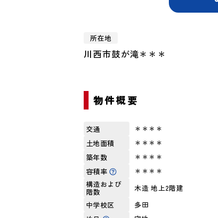
所在地
川西市鼓が滝＊＊＊
物件概要
＊＊＊＊
交通
＊＊＊＊
土地面積
＊＊＊＊
築年数
＊＊＊＊
容積率
構造および
木造 地上2階建
階数
多田
中学校区