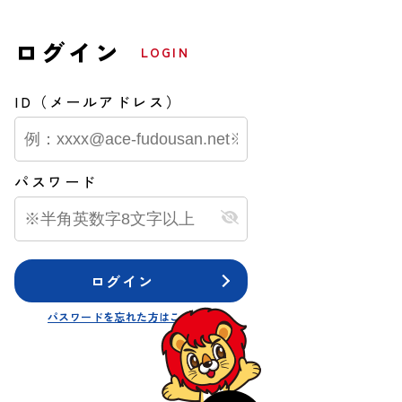
公開物件
ログイン
LOGIN
中古一戸建て
ID（メールアドレス）
＊
川西市東多田2丁目
3,950
万円
.28
更新日：
2026.07.28
パスワード
ログイン
パスワードを忘れた方はこちら≫