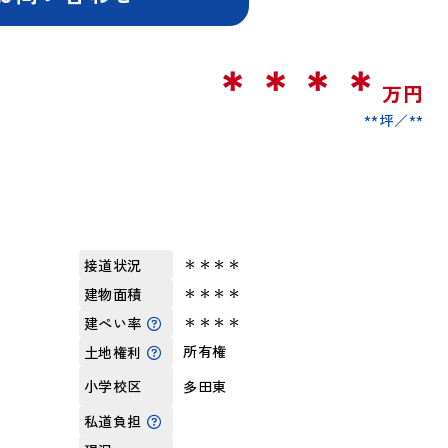
＊＊＊＊
万円
**坪
**
＊＊＊＊
接道状況
＊＊＊＊
建物面積
＊＊＊＊
建ぺい率
所有権
土地権利
多田東
小学校区
私道負担