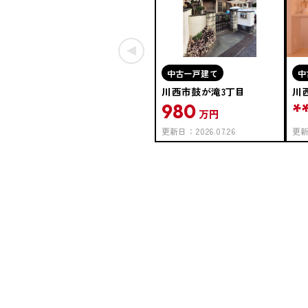
中古一戸建て
中
川西市鼓が滝3丁目
川
980
*
万円
更新日：
2026.07.26
更