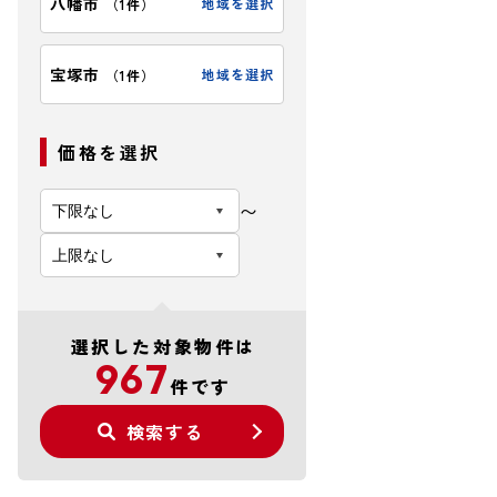
八幡市
地域を選択
（
1件
）
宝塚市
地域を選択
（
1件
）
価格を選択
〜
選択した対象物件は
967
件です
検索する