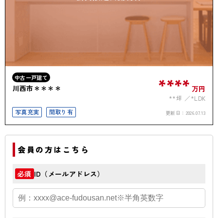
中古一戸建て
****
川西市＊＊＊＊
万円
**坪
*LDK
写真充実
間取り有
更新日：
2026.07.13
会員の方はこちら
ID（メールアドレス）
必須