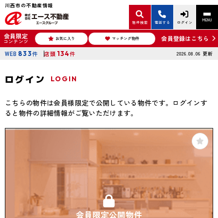
川西市の不動産情報
MENU
物件検索
電話する
ログイン
会員限定
会員登録はこちら
お気に入り
マッチング物件
コンテンツ
WEB
833
件
店頭
134
件
2026.08.06
更新
ログイン
LOGIN
こちらの物件は会員様限定で公開している物件です。ログインす
ると物件の詳細情報がご覧いただけます。
会員限定公開物件