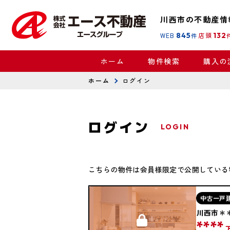
川西市の不動産情
WEB
845
店頭
132
件
ホーム
物件検索
購入の
ホーム
ログイン
ログイン
LOGIN
こちらの物件は会員様限定で公開している
中古一戸
川西市＊
****