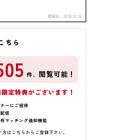
更新日：
2026.07.26
こちら
505
閲覧可能！
件、
様限定特典がございます！
ミナーにご招待
で配信
保存マッチング通知機能
い方はこちらからご登録下さい。