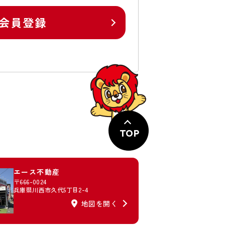
会員登録
TOP
エース不動産
〒666-0024
兵庫県川西市久代5丁目2-4
地図を開く