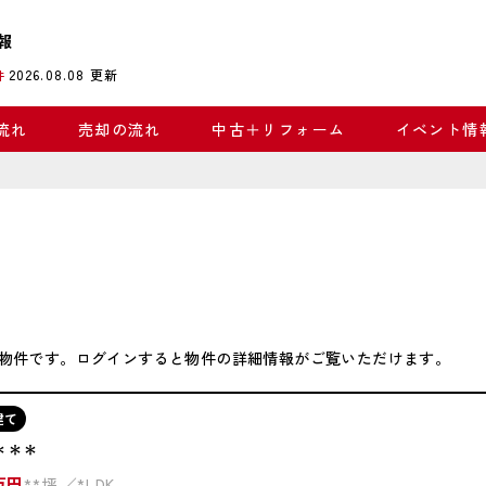
報
2026.08.08
更新
件
流れ
売却の流れ
中古＋リフォーム
イベント情
物件です。ログインすると物件の詳細情報がご覧いただけます。
建て
＊＊＊
万円
**坪
*LDK