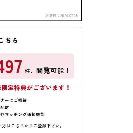
更新日：
2026.07.05
こちら
497
閲覧可能！
件、
様限定特典がございます！
ミナーにご招待
で配信
保存マッチング通知機能
い方はこちらからご登録下さい。