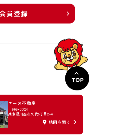
会員登録
TOP
エース不動産
〒666-0024
兵庫県川西市久代5丁目2-4
地図を開く