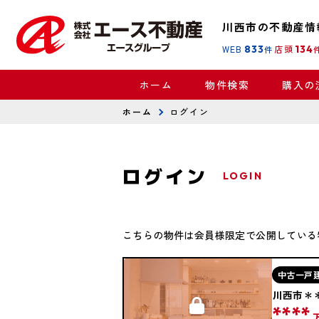
川西市の不動産情
WEB
833
店頭
134
件
ホーム
物件検索
購入の
ホーム
ログイン
ログイン
LOGIN
こちらの物件は会員様限定で公開している
中古一戸
川西市＊
****