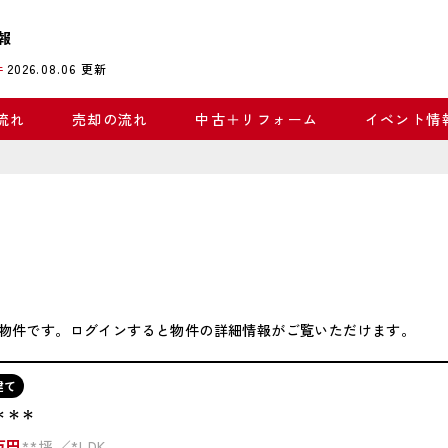
報
2026.08.06
更新
件
流れ
売却の流れ
中古＋リフォーム
イベント情
物件です。ログインすると物件の詳細情報がご覧いただけます。
建て
＊＊＊
万円
**坪
*LDK