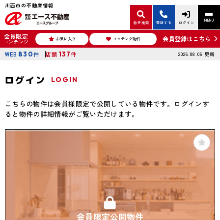
川西市の不動産情報
MENU
物件検索
電話する
ログイン
会員限定
会員登録はこちら
お気に入り
マッチング物件
コンテンツ
WEB
830
件
店頭
137
件
2026.08.06
更新
ログイン
LOGIN
こちらの物件は会員様限定で公開している物件です。ログインす
ると物件の詳細情報がご覧いただけます。
会員限定公開物件