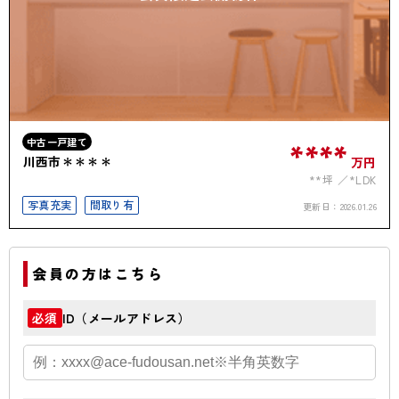
中古一戸建て
****
川西市＊＊＊＊
万円
**坪
*LDK
写真充実
間取り有
更新日：
2026.01.26
会員の方はこちら
ID（メールアドレス）
必須