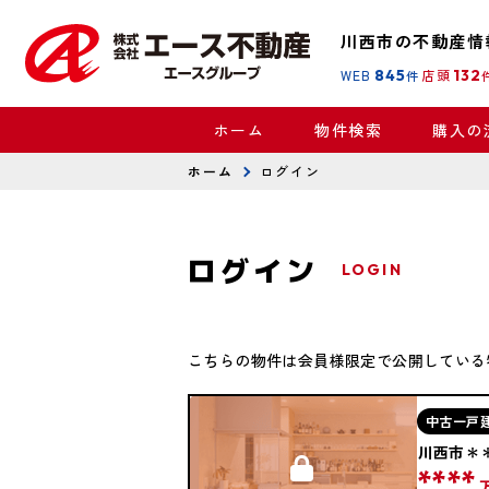
川西市の不動産情
WEB
845
店頭
132
件
ホーム
物件検索
購入の
ホーム
ログイン
ログイン
LOGIN
こちらの物件は会員様限定で公開している
中古一戸
川西市＊
****