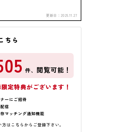
更新日：
2025.11.27
こちら
505
閲覧可能！
件、
様限定特典がございます！
ミナーにご招待
で配信
保存マッチング通知機能
い方はこちらからご登録下さい。