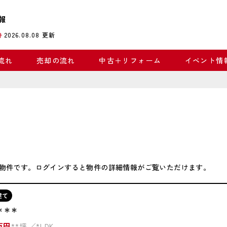
報
2026.08.08
更新
件
流れ
売却の流れ
中古＋リフォーム
イベント情
物件です。ログインすると物件の詳細情報がご覧いただけます。
建て
＊＊＊
万円
**坪
*LDK