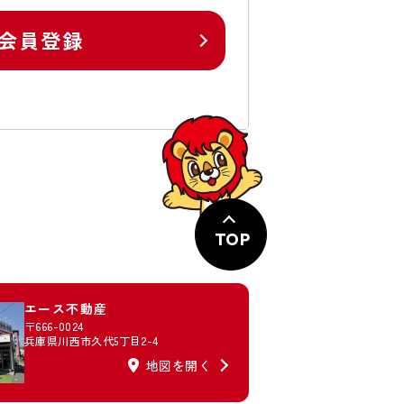
会員登録
TOP
エース不動産
〒666-0024
兵庫県川西市久代5丁目2-4
地図を開く