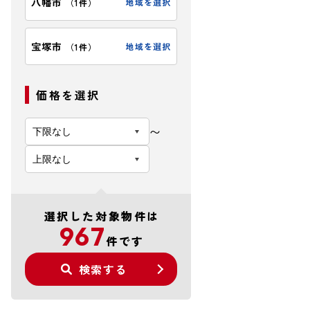
八幡市
地域を選択
（
1件
）
宝塚市
地域を選択
（
1件
）
価格を選択
〜
選択した対象物件は
967
件です
検索する