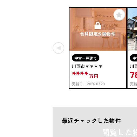
会員限定公開物件
中古一戸建て
中
川西市＊＊＊＊
川
****
7
万円
更新日：
2026.07.29
更
最近チェックした物件
閲覧した