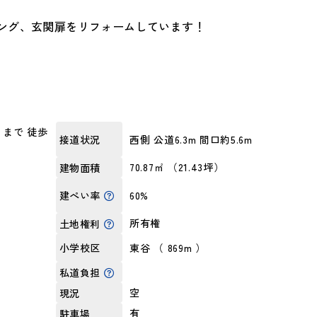
ング、玄関扉をリフォームしています！
まで 徒歩
西側 公道6.3m 間口約5.6m
接道状況
70.87㎡ （21.43坪）
建物面積
60%
建ぺい率
所有権
土地権利
東谷 （ 869m ）
小学校区
私道負担
空
現況
有
駐車場