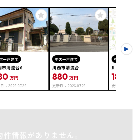
古一戸建て
中古一戸建て
中古一戸建て
西市清流台6
川西市清流台
川西市西畦野
80
880
180
万円
万円
万円
新日：
2026.07.26
更新日：
2026.07.23
更新日：
2026.07
物件情報がありません。