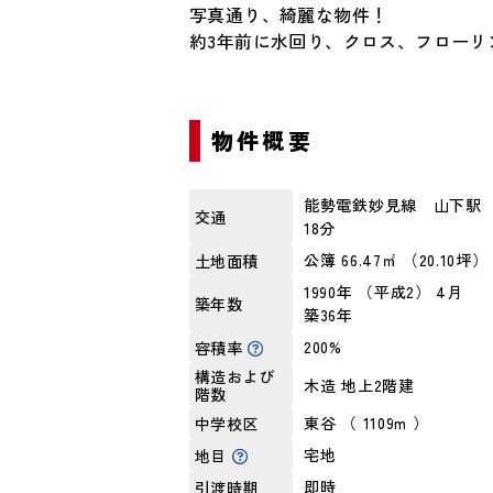
写真通り、綺麗な物件！
約3年前に水回り、クロス、フローリ
物件概要
能勢電鉄妙見線 山下駅 
交通
18分
公簿 66.47㎡ （20.10坪）
土地面積
1990年 （平成2） 4月
築年数
築36年
200%
容積率
構造および
木造 地上2階建
階数
東谷 （ 1109m ）
中学校区
宅地
地目
即時
引渡時期