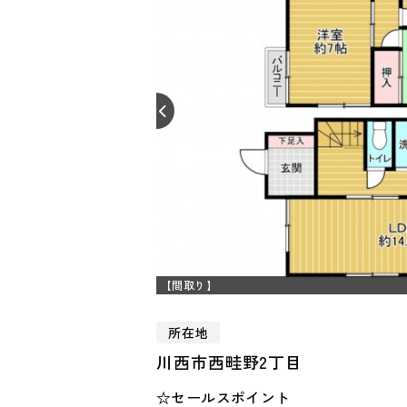
【間取り】
所在地
川西市西畦野2丁目
☆セールスポイント