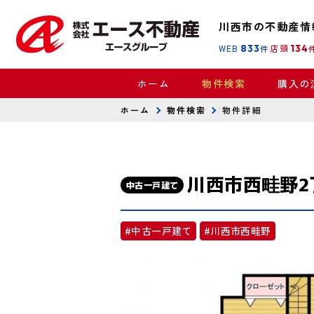
川西市の不動産情
WEB
833
店頭
134
件
ホーム
物件検索
購入の
ホーム
物件検索
物件詳細
川西市西畦野2
中古一戸建て
#中古一戸建て
#川西市西畦野