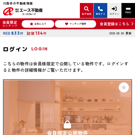
川西市の不動産情報
MENU
物件検索
電話する
ログイン
会員限定
会員登録はこちら
お気に入り
マッチング物件
コンテンツ
WEB
833
件
店頭
134
件
2026.08.06
更新
ログイン
LOGIN
こちらの物件は会員様限定で公開している物件です。ログインす
ると物件の詳細情報がご覧いただけます。
会員限定公開物件