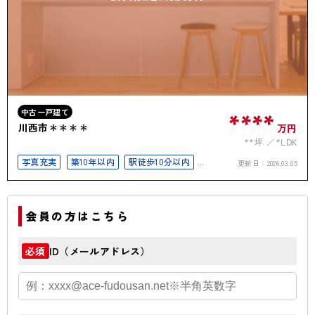
中古一戸建て
****
川西市＊＊＊＊
万円
**坪
*LDK
写真充実
築10年以内
駅徒歩10分以内
更新日：
2026.03.05
駐車場2台以上
50坪以上
会員の方はこちら
ID（メールアドレス）
必須