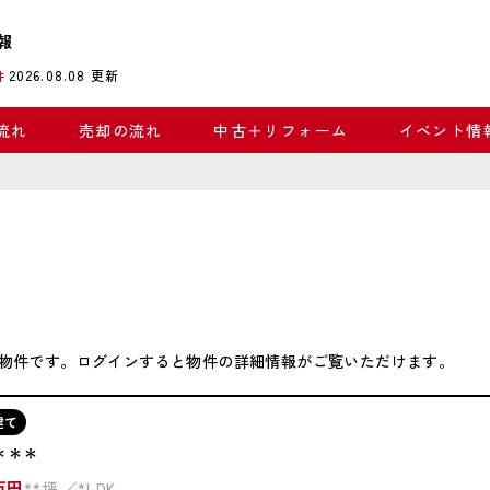
報
2026.08.08
更新
件
流れ
売却の流れ
中古＋リフォーム
イベント情
物件です。ログインすると物件の詳細情報がご覧いただけます。
建て
＊＊＊
万円
**坪
*LDK