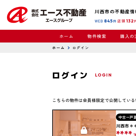
川西市の不動産情
WEB
845
店頭
132
件
ホーム
物件検索
購入の
ホーム
ログイン
ログイン
LOGIN
こちらの物件は会員様限定で公開している
中古一戸
川西市＊
****