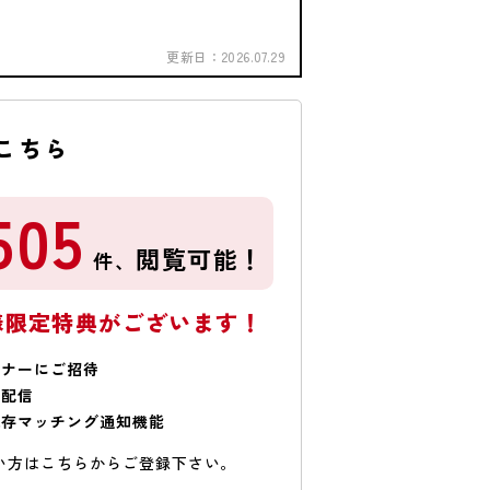
更新日：
2026.07.29
こちら
505
閲覧可能！
件、
様限定特典がございます！
ミナーにご招待
で配信
保存マッチング通知機能
い方はこちらからご登録下さい。