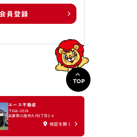
会員登録
TOP
エース不動産
〒666-0024
兵庫県川西市久代5丁目2-4
地図を開く