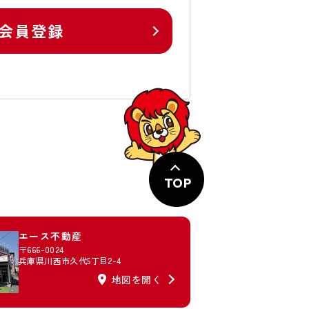
会員登録
TOP
エース不動産
〒666-0024
兵庫県川西市久代5丁目2-4
地図を開く