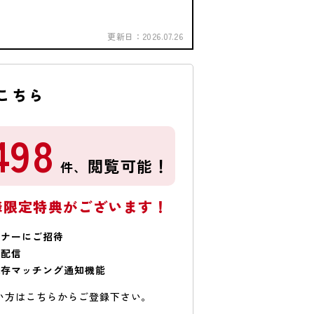
更新日：
2026.07.26
こちら
498
閲覧可能！
件、
様限定特典がございます！
ミナーにご招待
で配信
保存マッチング通知機能
い方はこちらからご登録下さい。