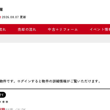
報
2026.08.07
更新
件
流れ
売却の流れ
中古＋リフォーム
イベント情
物件です。ログインすると物件の詳細情報がご覧いただけます。
建て
＊＊＊
万円
**坪
*LDK