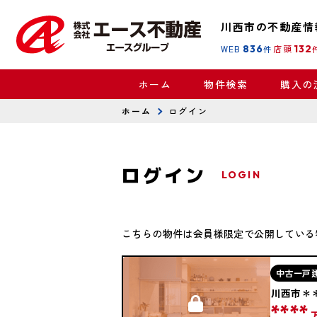
川西市の不動産情
WEB
836
店頭
132
件
ホーム
物件検索
購入の
ホーム
ログイン
ログイン
LOGIN
こちらの物件は会員様限定で公開している
中古一戸
川西市＊
****