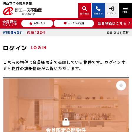
川西市の不動産情報
MENU
物件検索
電話する
ログイン
会員限定
会員登録はこちら
お気に入り
マッチング物件
コンテンツ
WEB
845
件
店頭
132
件
2026.08.08
更新
ログイン
LOGIN
こちらの物件は会員様限定で公開している物件です。ログインす
ると物件の詳細情報がご覧いただけます。
会員限定公開物件