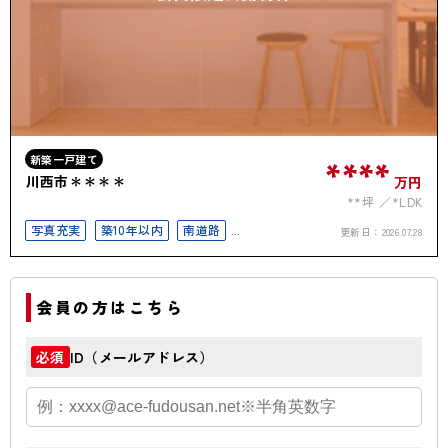
新築一戸建て
****
川西市＊＊＊＊
万円
**坪
*LDK
写真充実
築10年以内
南道路
更新日：
2026.07.28
駐車場2台以上
50坪以上
南面バルコニー
会員の方はこちら
ID（メールアドレス）
必須