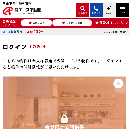
川西市の不動産情報
MENU
物件検索
電話する
ログイン
会員限定
会員登録はこちら
お気に入り
マッチング物件
コンテンツ
WEB
845
件
店頭
132
件
2026.08.08
更新
ログイン
LOGIN
こちらの物件は会員様限定で公開している物件です。ログインす
ると物件の詳細情報がご覧いただけます。
会員限定公開物件