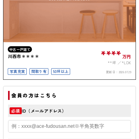
中古一戸建て
****
川西市＊＊＊＊
万円
**坪
*LDK
写真充実
間取り有
50坪以上
更新日：
2026.07.29
会員の方はこちら
ID（メールアドレス）
必須