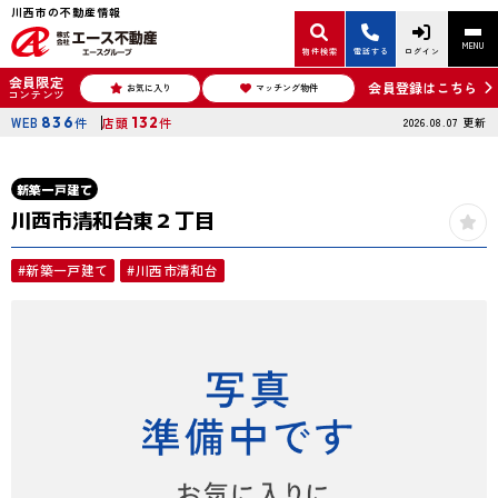
川西市の不動産情報
MENU
物件検索
電話する
ログイン
会員限定
会員登録はこちら
お気に入り
マッチング物件
コンテンツ
WEB
836
件
店頭
132
件
2026.08.07
更新
新築一戸建て
川西市清和台東２丁目
#新築一戸建て
#川西市清和台