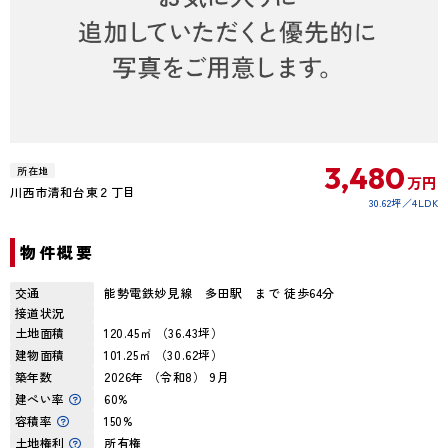
3,480
所在地
万円
川西市清和台東２丁目
30.62坪
4LDK
物件概要
交通
能勢電鉄妙見線 多田駅 まで 徒歩64分
接道状況
土地面積
120.45㎡ （36.43坪）
建物面積
101.25㎡ （30.62坪）
築年数
2026年 （令和8） 9月
建ぺい率
60%
容積率
150%
土地権利
所有権