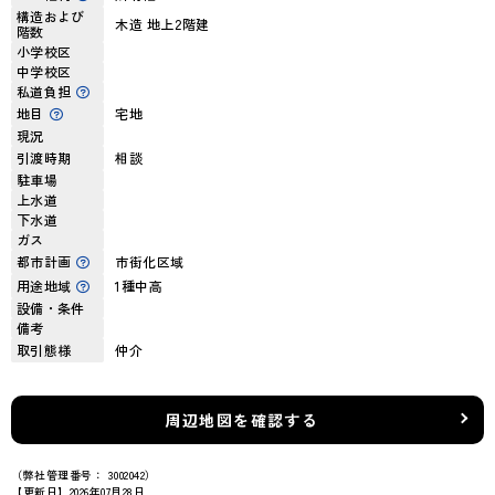
構造および
木造 地上2階建
階数
小学校区
中学校区
私道負担
地目
宅地
現況
引渡時期
相談
駐車場
上水道
下水道
ガス
都市計画
市街化区域
用途地域
1種中高
設備・条件
備考
取引態様
仲介
周辺地図を確認する
（弊社管理番号： 3002042）
【更新日】2026年07月28日