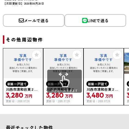
【次回更新日】2026年08月28日
メールで送る
LINEで送る
その他周辺物件
新築一戸建て
新築一戸建て
新築一戸建て
川西市清和台東２丁
川西市清和台東２丁
川西市清和台東２丁
スクロールできます
3,280
3,280
3,480
目
目
目
万円
万円
万円
更新日：
2026.07.28
更新日：
2026.07.28
更新日：
2026.07.28
最近チェックした物件