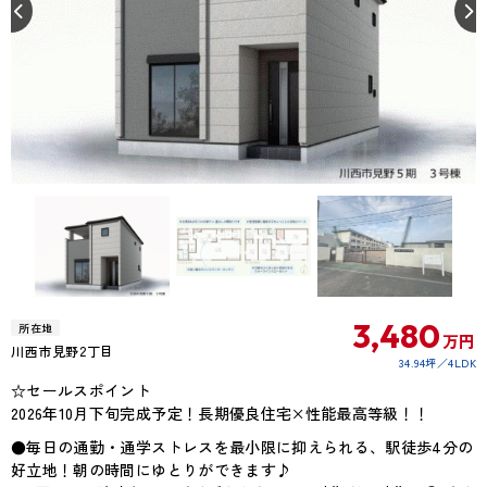
3,480
所在地
万円
川西市見野2丁目
34.94坪
4LDK
☆セールスポイント
2026年10月下旬完成予定！長期優良住宅×性能最高等級！！
●毎日の通勤・通学ストレスを最小限に抑えられる、駅徒歩4分の
好立地！朝の時間にゆとりができます♪