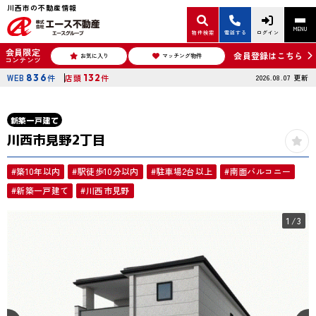
川西市の不動産情報
MENU
物件検索
電話する
ログイン
会員限定
会員登録はこちら
お気に入り
マッチング物件
コンテンツ
WEB
836
件
店頭
132
件
2026.08.07
更新
新築一戸建て
川西市見野2丁目
#築10年以内
#駅徒歩10分以内
#駐車場2台以上
#南面バルコニー
#新築一戸建て
#川西市見野
1
/3