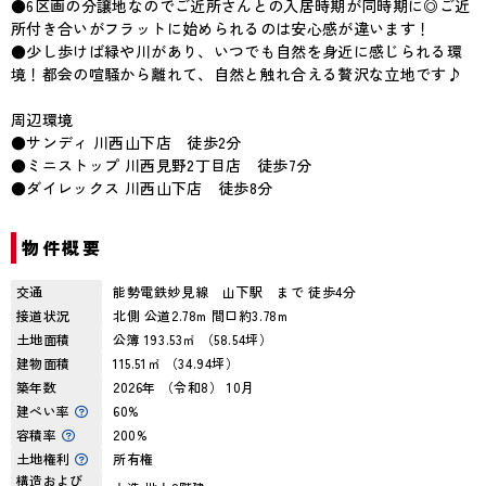
●6区画の分譲地なのでご近所さんとの入居時期が同時期に◎ご近
所付き合いがフラットに始められるのは安心感が違います！
●少し歩けば緑や川があり、いつでも自然を身近に感じられる環
境！都会の喧騒から離れて、自然と触れ合える贅沢な立地です♪
周辺環境
●サンディ 川西山下店 徒歩2分
●ミニストップ 川西見野2丁目店 徒歩7分
●ダイレックス 川西山下店 徒歩8分
物件概要
交通
能勢電鉄妙見線 山下駅 まで 徒歩4分
接道状況
北側 公道2.78m 間口約3.78m
土地面積
公簿 193.53㎡ （58.54坪）
建物面積
115.51㎡ （34.94坪）
築年数
2026年 （令和8） 10月
建ぺい率
60%
容積率
200%
土地権利
所有権
構造および