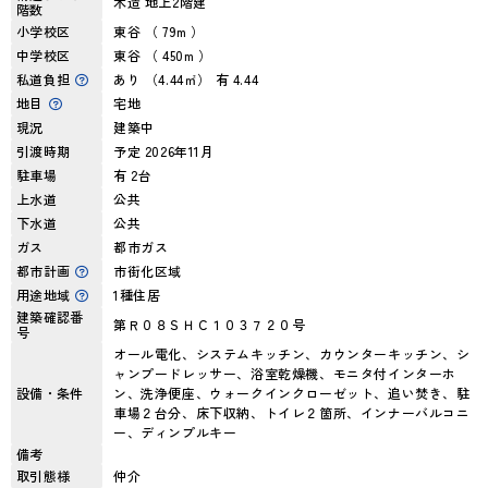
木造 地上2階建
階数
小学校区
東谷 （ 79m ）
中学校区
東谷 （ 450m ）
私道負担
あり （4.44㎡） 有 4.44
地目
宅地
現況
建築中
引渡時期
予定 2026年11月
駐車場
有 2台
上水道
公共
下水道
公共
ガス
都市ガス
都市計画
市街化区域
用途地域
1種住居
建築確認番
第Ｒ０８ＳＨＣ１０３７２０号
号
オール電化、システムキッチン、カウンターキッチン、シ
ャンプードレッサー、浴室乾燥機、モニタ付インターホ
設備・条件
ン、洗浄便座、ウォークインクローゼット、追い焚き、駐
車場２台分、床下収納、トイレ２箇所、インナーバルコニ
ー、ディンプルキー
備考
取引態様
仲介