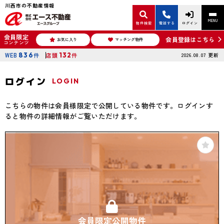
川西市の不動産情報
MENU
物件検索
電話する
ログイン
会員限定
会員登録はこちら
お気に入り
マッチング物件
コンテンツ
WEB
836
件
店頭
132
件
2026.08.07
更新
ログイン
LOGIN
こちらの物件は会員様限定で公開している物件です。ログインす
ると物件の詳細情報がご覧いただけます。
会員限定公開物件