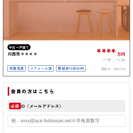
中古一戸建て
****
川西市＊＊＊＊
万円
**坪
*LDK
写真充実
リフォーム済
駅徒歩10分以内
更新日：
2026.07.29
50坪以上
会員の方はこちら
ID（メールアドレス）
必須