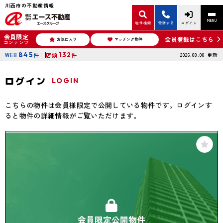
川西市の不動産情報
MENU
物件検索
電話する
ログイン
会員限定
会員登録はこちら
お気に入り
マッチング物件
コンテンツ
WEB
845
件
店頭
132
件
2026.08.08
更新
ログイン
LOGIN
こちらの物件は会員様限定で公開している物件です。ログインす
ると物件の詳細情報がご覧いただけます。
会員限定公開物件