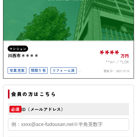
マンション
****
川西市＊＊＊＊
万円
**m²
*LDK
写真充実
間取り有
リフォーム済
更新日：
2025.10.18
駅徒歩10分以内
オートロック
会員の方はこちら
ID（メールアドレス）
必須