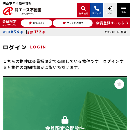
川西市の不動産情報
MENU
物件検索
電話する
ログイン
会員限定
会員登録はこちら
お気に入り
マッチング物件
コンテンツ
WEB
836
件
店頭
132
件
2026.08.07
更新
ログイン
LOGIN
こちらの物件は会員様限定で公開している物件です。ログインす
ると物件の詳細情報がご覧いただけます。
会員限定公開物件