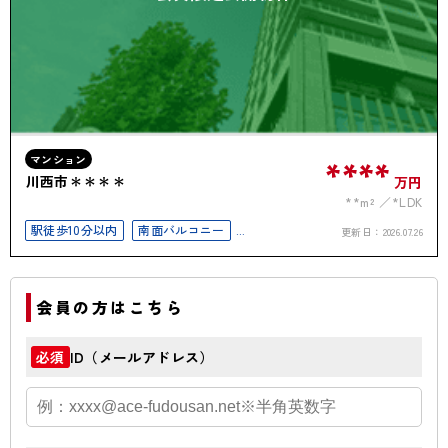
マンション
****
川西市＊＊＊＊
万円
**m²
*LDK
駅徒歩10分以内
南面バルコニー
更新日：
2026.07.26
オートロック
会員の方はこちら
ID（メールアドレス）
必須