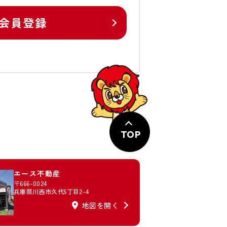
会員登録
TOP
エース不動産
〒666-0024
兵庫県川西市久代5丁目2-4
地図を開く