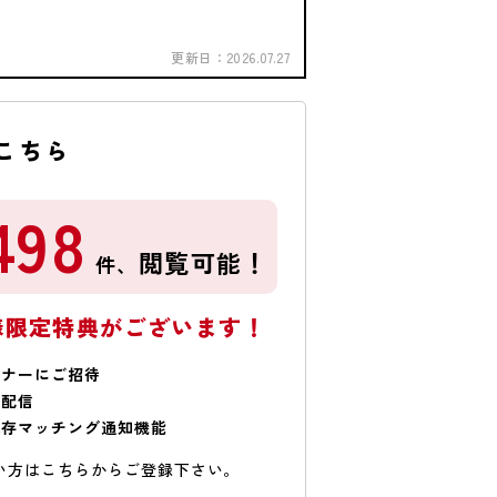
更新日：
2026.07.27
こちら
498
閲覧可能！
件、
様限定特典がございます！
ミナーにご招待
で配信
保存マッチング通知機能
い方はこちらからご登録下さい。