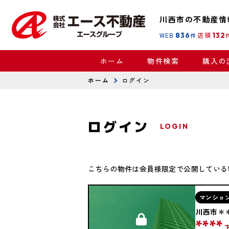
川西市の不動産情
WEB
836
店頭
132
件
ホーム
物件検索
購入の
ホーム
ログイン
ログイン
LOGIN
こちらの物件は会員様限定で公開している
マンショ
川西市＊
****