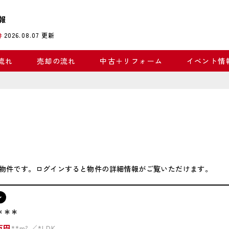
報
2026.08.07
更新
件
流れ
売却の流れ
中古＋リフォーム
イベント情
物件です。ログインすると物件の詳細情報がご覧いただけます。
ン
＊＊＊
万円
**m²
*LDK